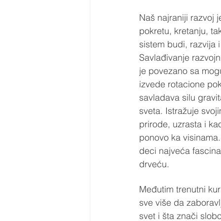
Naš najraniji razvoj 
pokretu, kretanju, ta
sistem budi, razvija 
Savlađivanje razvojn
je povezano sa mog
izvede rotacione pok
savladava silu gravi
sveta. Istražuje svo
prirode, uzrasta i ka
ponovo ka visinama. 
deci najveća fascina
drveću.
Međutim trenutni kurs
sve više da zaboravl
svet i šta znači slob