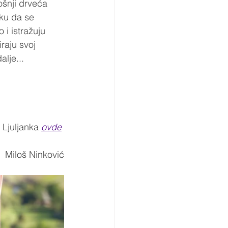
ošnji drveća 
ku da se 
 i istražuju 
raju svoj 
alje... 
Ljuljanka 
ovde
Miloš Ninković