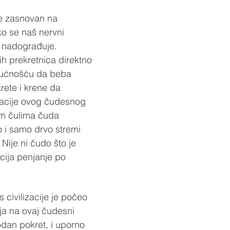
je zasnovan na 
ko se naš nervni 
i nadograđuje. 
ih prekretnica direktno 
ućnošću da beba 
rete i krene da 
tacije ovog čudesnog 
jim čulima čuda 
o i samo drvo stremi 
Nije ni čudo što je 
cija penjanje po 
 civilizacije je počeo 
ja na ovaj čudesni 
odan pokret, i uporno 