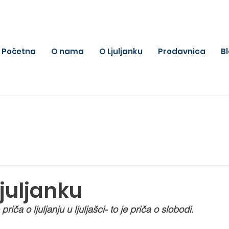
Početna
O nama
O Ljuljanku
Prodavnica
B
Ljuljanku
priča o ljuljanju u ljuljašci- to je priča o slobodi.