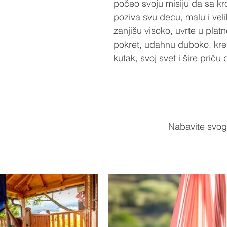
počeo svoju misiju da sa kr
poziva svu decu, malu i veli
zanjišu visoko, uvrte u platno
pokret, udahnu duboko, krei
kutak, svoj svet i šire priču d
Nabavite svog 