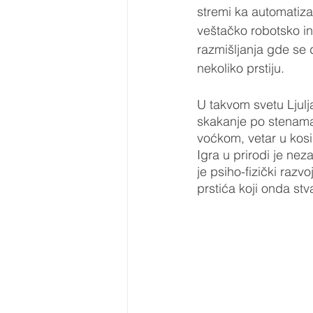
stremi ka automatizac
veštačko robotsko i
razmišljanja gde se
nekoliko prstiju.
U takvom svetu Ljulj
skakanje po stenama
voćkom, vetar u kosi
Igra u prirodi je nez
je psiho-fizički raz
prstića koji onda st