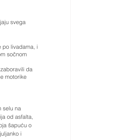
jaju svega 
 po livadama, i 
kom sočnom 
 zaboravili da 
ne motorike 
 selu na 
ija od asfalta, 
ja šapuću o 
uljanko i 