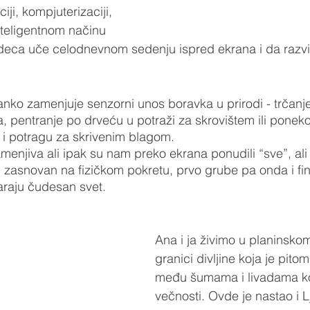
iji, kompjuterizaciji, 
nteligentnom načinu 
 deca uče celodnevnom sedenju ispred ekrana i da razvi
anko zamenjuje senzorni unos boravka u prirodi - trčanje
, pentranje po drveću u potraži za skrovištem ili pone
 i potragu za skrivenim blagom. 
amenjiva ali ipak su nam preko ekrana ponudili “sve”, ali
voj zasnovan na fizičkom pokretu, prvo grube pa onda i fi
varaju čudesan svet.
Ana i ja živimo u planinskom
granici divljine koja je pitom
među šumama i livadama ko
večnosti. Ovde je nastao i Lj