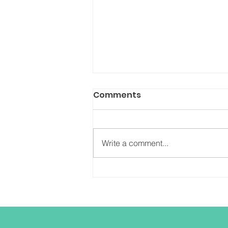
Comments
Write a comment...
Šta je do mene i gde se
to mi nalazimo