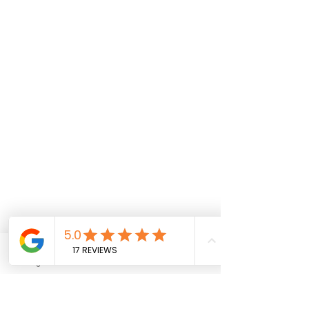
+4
+3
+2
Viseća platforma za decu
din.5 900.00
AKCIJA
was
din.7 500.00
Uštedi
21%
Na lageru
Dodaj još
Dodaj u Korpu
Završi kupovinu
Podelite ovaj proizvod sa svojim prijateljima
Instagram
Facebook
YouTube
Deli
Podeli
Pin it
Viseća platforma za decu
Detalji o proizvodu
Viseća platforma za decu
Opis proizvoda: