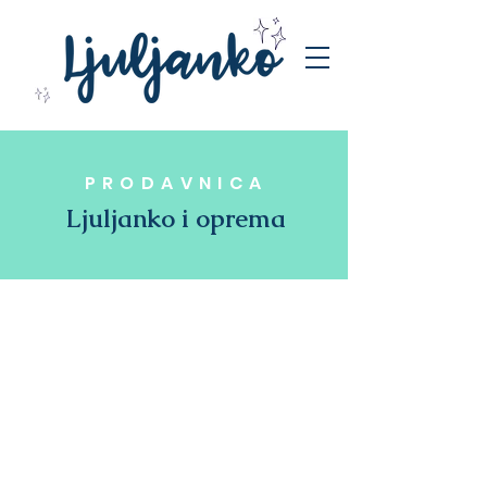
PRODAVNICA
Ljuljanko i oprema
Prodavnica
/
Ljuljaške za igru