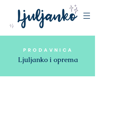
PRODAVNICA
Ljuljanko i oprema
Prodavnica
/
Ljuljaške za igru