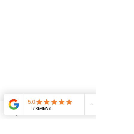
+6
+5
+4
+3
+2
Skakanko + Ljuljanko KOMBO 1
din.13 500.00
AKCIJA
was
din.14 500.00
Uštedi
7%
Boja
Plava
Instagram
Facebook
YouTube
Zelena