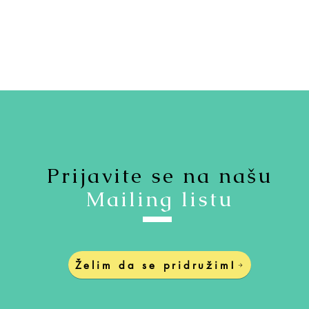
Prijavite se na našu
Mailing listu
Želim da se pridružim!