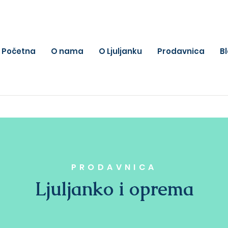
Početna
O nama
O Ljuljanku
Prodavnica
B
PRODAVNICA
Ljuljanko i oprema